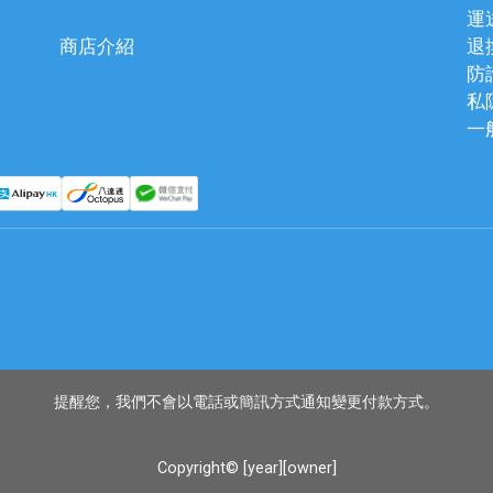
運
商店介紹
退
防
私
一
提醒您，我們不會以電話或簡訊方式通知變更付款方式。
Copyright© [year][owner]