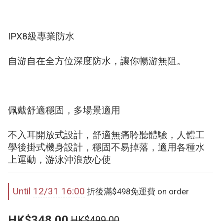
IPX8級專業防水
自游自在全方位深度防水，讓你暢游無阻。
佩戴舒適穩固，多場景適用
不入耳開放式設計，舒適無痛聆聽體驗，人體工
學後掛式機身設計，穩固不易掉落，適用各種水
上運動，游泳沖浪放心使
Until
12/31 16:00
折後滿$498免運費 on order
HK$348.00
HK$499.00