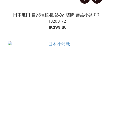
日本進口‧自家種植‧園藝‧家‧裝飾‧蘑菇小盆 GD-
102001/2
HK$99.00