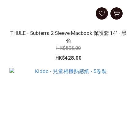
THULE - Subterra 2 Sleeve Macbook 保護套 14" - 黑
色
HK$505.00
HK$428.00