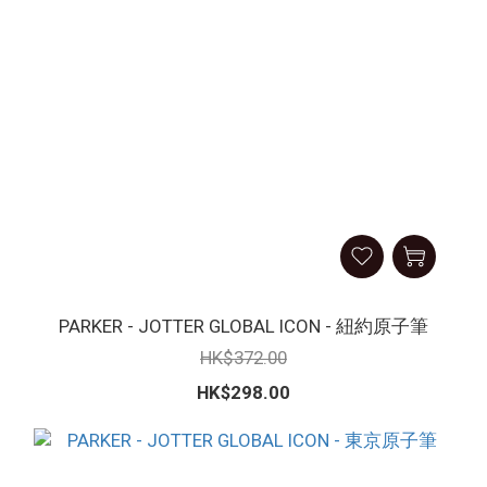
PARKER - JOTTER GLOBAL ICON - 紐約原子筆
HK$372.00
HK$298.00