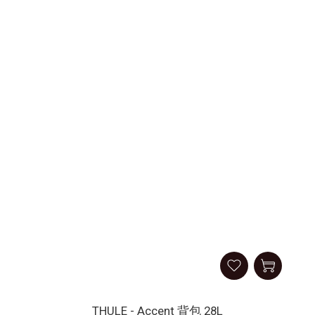
THULE - Accent 背包 28L