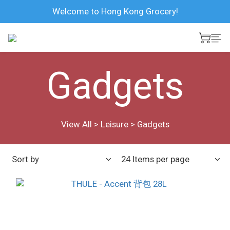
Welcome to Hong Kong Grocery!
Gadgets
View All
>
Leisure
>
Gadgets
Sort by
24 Items per page