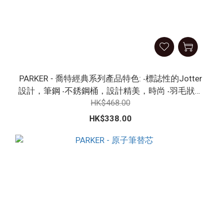
PARKER - 喬特經典系列產品特色: ‧標誌性的Jotter
設計，筆鋼 ‧不銹鋼桶，設計精美，時尚 ‧羽毛狀筆
HK$468.00
尖可讓您體驗鋼筆書寫的樂趣 ‧中等筆尖 多色選擇
HK$338.00