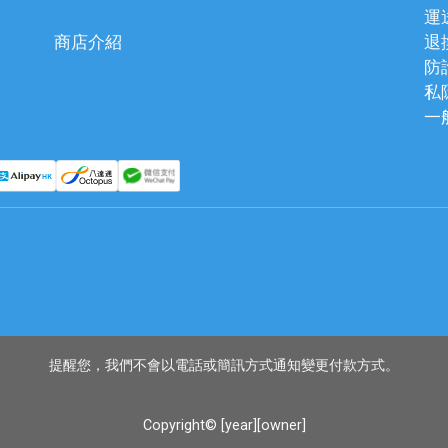
運
商店介紹
退
防
私
一
提醒您，我們不會以電話或簡訊方式通知變更付款方式。
Copyright© [year][owner]