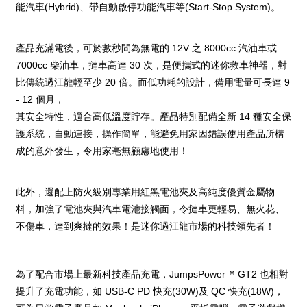
能汽車(Hybrid)、帶自動啟停功能汽車等(Start-Stop System)。
產品充滿電後，可於數秒間為無電的 12V 之 8000cc 汽油車或
7000cc 柴油車，撻車高達 30 次，是便攜式的迷你救車神器，對
比傳統過江龍輕至少 20 倍。而低功耗的設計，備用電量可長達 9
- 12 個月，
其安全特性，適合高低溫度貯存。產品特別配備全新 14 種安全保
護系統，自動連接，操作簡單，能避免用家因錯誤使用產品所構
成的意外發生，令用家亳無顧慮地使用！
此外，還配上防火級別專業用紅黑電池夾及高純度優質金屬物
料，加強了電池夾與汽車電池接觸面，令撻車更輕易、無火花、
不傷車，達到爽撻的效果！是迷你過江龍市場的科技領先者！
為了配合市場上最新科技產品充電，JumpsPower™ GT2 也相對
提升了充電功能，如 USB-C PD 快充(30W)及 QC 快充(18W)，