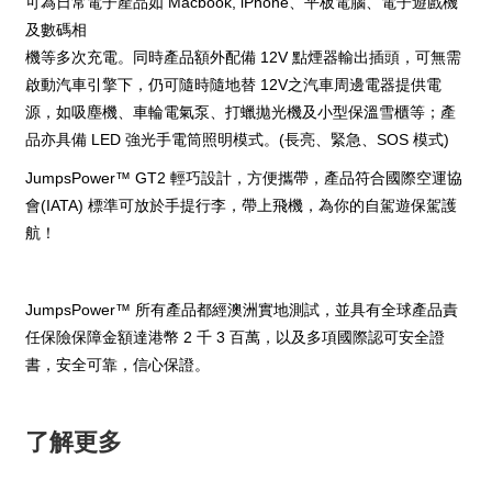
可為日常電子產品如 Macbook, iPhone、平板電腦、電子遊戲機
及數碼相
機等多次充電。同時產品額外配備 12V 點煙器輸出插頭，可無需
啟動汽車引擎下，仍可隨時隨地替 12V之汽車周邊電器提供電
源，如吸塵機、車輪電氣泵、打蠟拋光機及小型保溫雪櫃等；產
品亦具備 LED 強光手電筒照明模式。(長亮、緊急、SOS 模式)
JumpsPower™ GT2 輕巧設計，方便攜帶，產品符合國際空運協
會(IATA) 標準可放於手提行李，帶上飛機，為你的自駕遊保駕護
航！
JumpsPower™ 所有產品都經澳洲實地測試，並具有全球產品責
任保險保障金額達港幣 2 千 3 百萬，以及多項國際認可安全證
書，安全可靠，信心保證。
了解更多