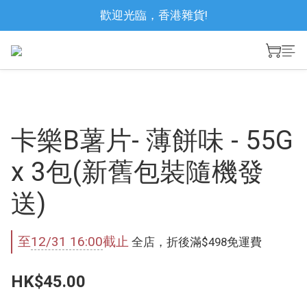
歡迎光臨，香港雜貨!
卡樂B薯片- 薄餅味 - 55G
x 3包(新舊包裝隨機發
送)
至
12/31 16:00
截止
全店，折後滿$498免運費
HK$45.00