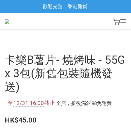
歡迎光臨，香港雜貨!
卡樂B薯片- 燒烤味 - 55G
x 3包(新舊包裝隨機發
送)
至
12/31 16:00
截止
全店，折後滿$498免運費
HK$45.00