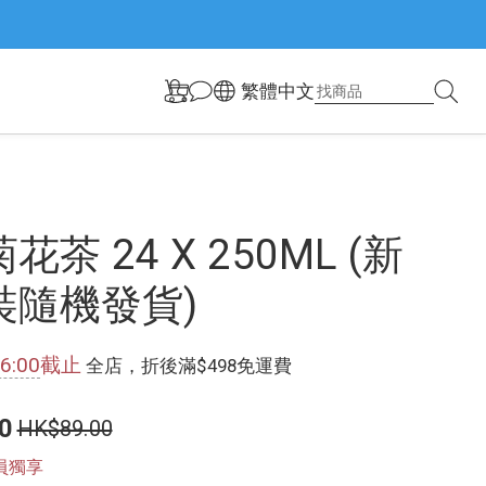
繁體中文
花茶 24 X 250ML (新
裝隨機發貨)
6:00
截止
全店，折後滿$498免運費
0
HK$89.00
員獨享