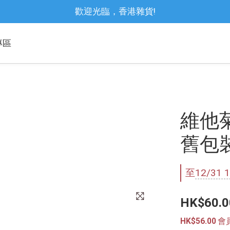
歡迎光臨，香港雜貨!
專區
維他菊
舊包
至
12/31 1
HK$60.0
HK$56.00
會