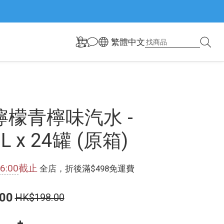
繁體中文
檸檬青檸味汽水 -
L x 24罐 (原箱)
6:00
截止
全店，折後滿$498免運費
00
HK$198.00