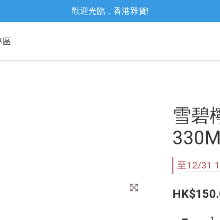
歡迎光臨，香港雜貨!
專區
雪碧
330M
至
12/31 1
HK$150.