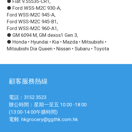
● Fiat 9.55535-CR1,
● Ford WSS-M2C 930-A,
Ford WSS-M2C 945-A,
Ford WSS-M2C 945-B1,
Ford WSS-M2C 960-A1,
● GM 6094 M, GM dexos1 Gen 3,
● Honda • Hyundai • Kia • Mazda • Mitsubishi •
Mitsubishi Dia Queen • Nissan • Subaru • Toyota
顧客服務熱線
電話：3152 3523
辦公時間：星期一至五 10:00 -18:00
(13:00-14:00午膳時間)
電郵: hkgrocery@ggthk.com.hk