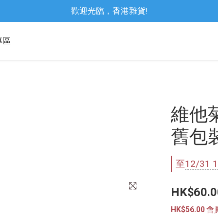
歡迎光臨，香港雜貨!
專區
維他菊
舊包
至
12/31 1
HK$60.0
HK$56.00
會