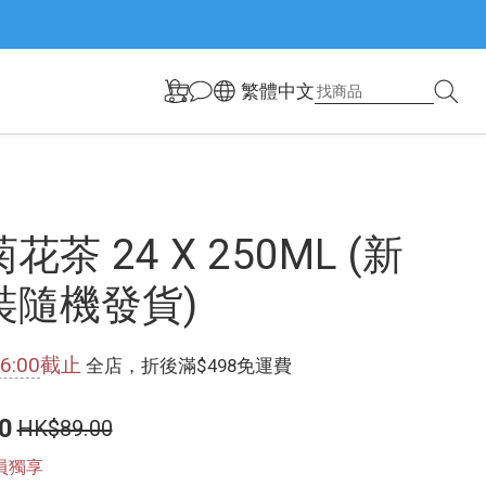
繁體中文
花茶 24 X 250ML (新
裝隨機發貨)
6:00
截止
全店，折後滿$498免運費
0
HK$89.00
員獨享